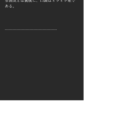
雰囲気とは裏腹に、口調はオラオラ系で
ある。
----------------------------------------