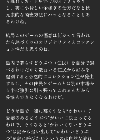
ら離れてカード単体で取引できちゃう
し、実に小賢しい金稼ぎの仕方だなと秋
元康的な商売方法にハッとなることもあ
るわけね。
結局このゲームの極意は何かって言われ
たら島づくりのオリジナリティとコレクシ
ョン性だと思うのね。
島内で暮らすどうぶつ（住民）を自分で選
べるわけだから数百いる住民から好みを
選別すると必然的にコレクション性が発生
するし、その住民をゲームとは別の市場か
ら半ば強引に引っ張ってこれるんだから
妥協もできなくなるわけだ。
どうせ島で一緒に暮らすなら“かわいくて
愛嬌のあるどうぶつ”がいいに決まってる
わけで、そうなると“かわいくないどうぶ
つ”は島から追い出して“かわいいどうぶ
つ”を島に呼びたいというのは自然な流れ