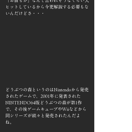
「お前もか」なんて言われそうなくらい大
ヒットしているから今更解説する必要もな
いんだけどさ・・・
どうぶつの森というのはNintendoから発売
されたゲームで、2001年に発表された
NINTENDO64版どうぶつの森が第1作
で、その後ゲームキューブやWiiなどから
同シリーズが続々と発売されたんだよ
ね。