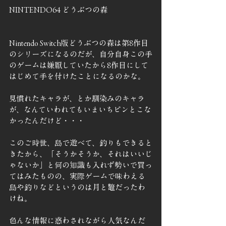
NINTENDO64 どうぶつの森
Nintendo Switch版どうぶつの森は第8作目
のシリーズになるのだが、自分自身この手
のゲームは嫌厭していたから8作目にして
はじめて手を付けたことになるのかな。
見慣れたキャラが、とか馴染みのキャラ
が、なんていわれてもいまいちピンとこな
かったんだけど・・・
このご時世、島で遊べて、釣りもできると
きたから、「そうかそうか、それはいいじ
ゃないか」と何の知識も入れず勢いで買っ
てはみたものの、実際ゲームで味わえる
島や釣りなどというのは月と鼈だったわ
けね。
色んな情報に惑わされながら人気なんだ