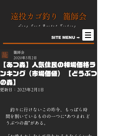
遠投カゴ釣り 籠師会
Long Cast Basket Fishing
SITE MENU ➡
籠師会
2020年5月2日
【あつ森】人気住民の相場価格ラ
ンキング（市場価値） 【どうぶつ
の森】
更新日：
2023年2月1日
　釣りに行けないこの昨今、もっぱら時
間を割いているものの一つに“あつまれ ど
うぶつの森”がある。