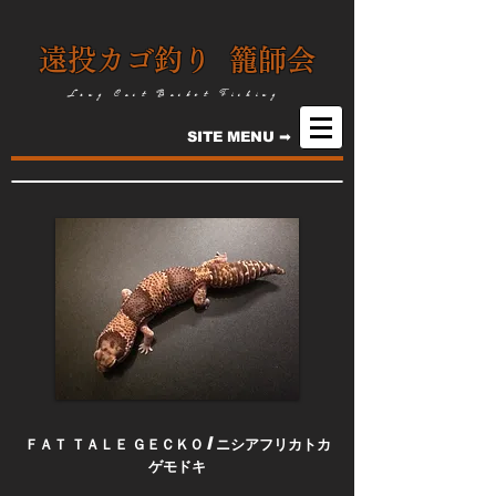
遠投カゴ釣り 籠師会
Long Cast Basket Fishing
SITE MENU ➡
ＦＡＴ ＴＡＬＥ ＧＥＣＫＯ / ニシアフリカトカ
ゲモドキ