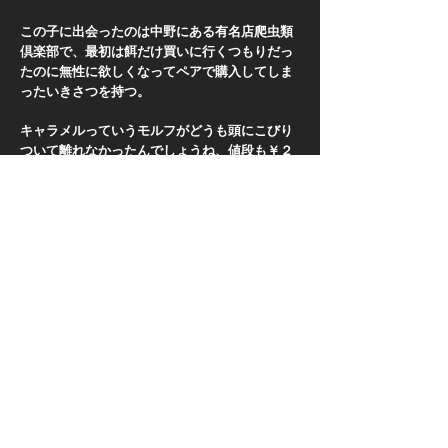
この子に出会ったのは中野にある有名店爬虫類
倶楽部で、最初は餌だけ買いに行くつもりだっ
たのに無性に欲しくなってペアで購入してしま
ったいきさつを持つ。
キャラメルっていうモルフがどうも頭にこびり
ついて離れなかったんでしょうね、値段も￥２
４，８００円と結構な高額だったんですが、店
員さんの素敵なはからいでペアで購入なら込み
でサンキュッパでということでうま～くのせら
れちゃったんですわ。
家に来た頃は結構痩せた個体だったんですが、
年々脂肪を蓄えてファットの名に恥じない体系
にしあがっております。
好物はフタホシコオロギＬＬ。
​ニシアフリカトカゲモドキは基本的に昆虫食の
傾向が強いのかあまりピンクマウスには反応し
ません。