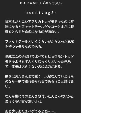
ＣＡＲＡＭＥＬ / キャラメル
ＵＳＣＢ / ７０ｇ / ♂
日本名だとニシアフリカトカゲモドキなのに英
語になるとファットテールゲッコーとまさに特
徴をとらえた命名になるのが面白い。
ファットテールというくらいだから太った尻尾
を持つヤモリなのである。
単純にこの子だけで比べてもヒョウモントカゲ
モドキよりもずんぐりむっくりといった体系
で、体長は大きくないのに迫力がある。
動きは見たまんまで重く、天敵なんていようも
のなら一瞬で連れ去られるであろうこと請け合
い。
なんか胴にそのまんま頭付いたんじゃないかと
思うくらい首が無いよね。
​あと少しあたまハゲてるよね～～。